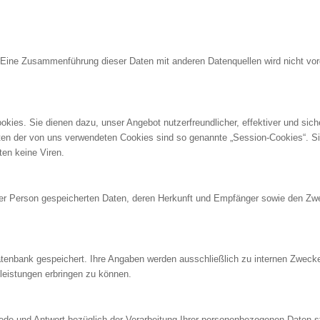
 Eine Zusammenführung dieser Daten mit anderen Datenquellen wird nicht vo
kies. Sie dienen dazu, unser Angebot nutzerfreundlicher, effektiver und sich
sten der von uns verwendeten Cookies sind so genannte „Session-Cookies“. 
en keine Viren.
hrer Person gespeicherten Daten, deren Herkunft und Empfänger sowie den Zw
tenbank gespeichert. Ihre Angaben werden ausschließlich zu internen Zwecken
leistungen erbringen zu können.
t Rede und Antwort bezüglich der Verarbeitung Ihrer personenbezogenen Daten 