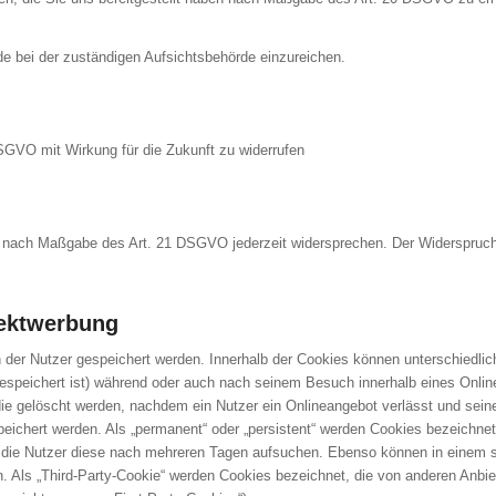
 bei der zuständigen Aufsichtsbehörde einzureichen.
DSGVO mit Wirkung für die Zukunft zu widerrufen
en nach Maßgabe des Art. 21 DSGVO jederzeit widersprechen. Der Widerspruch
rektwerbung
n der Nutzer gespeichert werden. Innerhalb der Cookies können unterschiedlic
peichert ist) während oder auch nach seinem Besuch innerhalb eines Online
die gelöscht werden, nachdem ein Nutzer ein Onlineangebot verlässt und seine
peichert werden. Als „permanent“ oder „persistent“ werden Cookies bezeichn
n die Nutzer diese nach mehreren Tagen aufsuchen. Ebenso können in einem so
ls „Third-Party-Cookie“ werden Cookies bezeichnet, die von anderen Anbiete