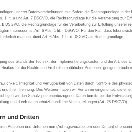
lagen unserer Datenverarbeitungen mit. Sofern die Rechtsgrundlage in der Da
bs. 1 lit. a und Art. 7 DSGVO, die Rechtsgrundlage für die Verarbeitung zur Er
 b DSGVO, die Rechtsgrundlage für die Verarbeitung zur Erfüllung unserer rech
gten Interessen ist Art. 6 Abs. 1 lit. f DSGVO. Für den Fall, dass lebenswic
orderlich machen, dient Art. 6 Abs. 1 lit. d DSGVO als Rechtsgrundlage.
gung des Stands der Technik, der Implementierungskosten und der Art, des 
es Risikos für die Rechte und Freiheiten natürlicher Personen, geeignete te
lichkeit, Integrität und Verfügbarkeit von Daten durch Kontrolle des physis
eit und ihrer Trennung. Des Weiteren haben wir Verfahren eingerichtet, die 
ichtigen wir den Schutz personenbezogener Daten bereits bei der Entwicklun
tung und durch datenschutzfreundliche Voreinstellungen (Art. 25 DSGVO).
rn und Dritten
n Personen und Unternehmen (Auftragsverarbeitern oder Dritten) offenbaren, 