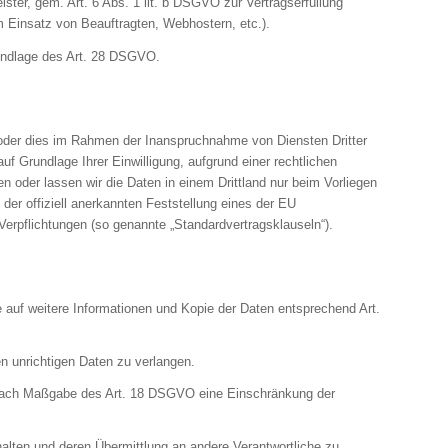
ister, gem. Art. 6 Abs. 1 lit. b DSGVO zur Vertragserfüllung
eim Einsatz von Beauftragten, Webhostern, etc.).
Grundlage des Art. 28 DSGVO.
 oder dies im Rahmen der Inanspruchnahme von Diensten Dritter
auf Grundlage Ihrer Einwilligung, aufgrund einer rechtlichen
en oder lassen wir die Daten in einem Drittland nur beim Vorliegen
der offiziell anerkannten Feststellung eines der EU
 Verpflichtungen (so genannte „Standardvertragsklauseln“).
 auf weitere Informationen und Kopie der Daten entsprechend Art.
n unrichtigen Daten zu verlangen.
 nach Maßgabe des Art. 18 DSGVO eine Einschränkung der
alten und deren Übermittlung an andere Verantwortliche zu