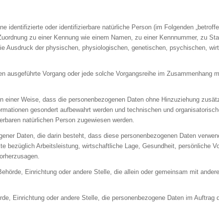
 identifizierte oder identifizierbare natürliche Person (im Folgenden „betroffen
ls Zuordnung zu einer Kennung wie einem Namen, zu einer Kennnummer, zu Sta
 Ausdruck der physischen, physiologischen, genetischen, psychischen, wirtsch
rfahren ausgeführte Vorgang oder jede solche Vorgangsreihe im Zusammenhang m
n einer Weise, dass die personenbezogenen Daten ohne Hinzuziehung zusätzli
ormationen gesondert aufbewahrt werden und technischen und organisatorisch
zierbaren natürlichen Person zugewiesen werden.
ezogener Daten, die darin besteht, dass diese personenbezogenen Daten verwe
bezüglich Arbeitsleistung, wirtschaftliche Lage, Gesundheit, persönliche Vorl
vorherzusagen.
n, Behörde, Einrichtung oder andere Stelle, die allein oder gemeinsam mit ande
hörde, Einrichtung oder andere Stelle, die personenbezogene Daten im Auftrag d