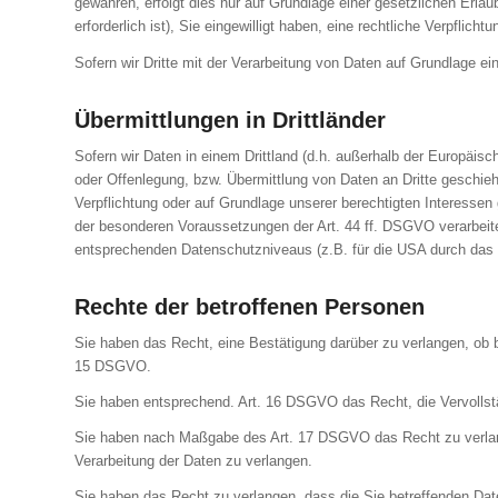
gewähren, erfolgt dies nur auf Grundlage einer gesetzlichen Erlau
erforderlich ist), Sie eingewilligt haben, eine rechtliche Verpfli
Sofern wir Dritte mit der Verarbeitung von Daten auf Grundlage e
Übermittlungen in Drittländer
Sofern wir Daten in einem Drittland (d.h. außerhalb der Europäi
oder Offenlegung, bzw. Übermittlung von Daten an Dritte geschieht,
Verpflichtung oder auf Grundlage unserer berechtigten Interessen g
der besonderen Voraussetzungen der Art. 44 ff. DSGVO verarbeiten.
entsprechenden Datenschutzniveaus (z.B. für die USA durch das „Pr
Rechte der betroffenen Personen
Sie haben das Recht, eine Bestätigung darüber zu verlangen, ob 
15 DSGVO.
Sie haben entsprechend. Art. 16 DSGVO das Recht, die Vervollstä
Sie haben nach Maßgabe des Art. 17 DSGVO das Recht zu verlang
Verarbeitung der Daten zu verlangen.
Sie haben das Recht zu verlangen, dass die Sie betreffenden Dat