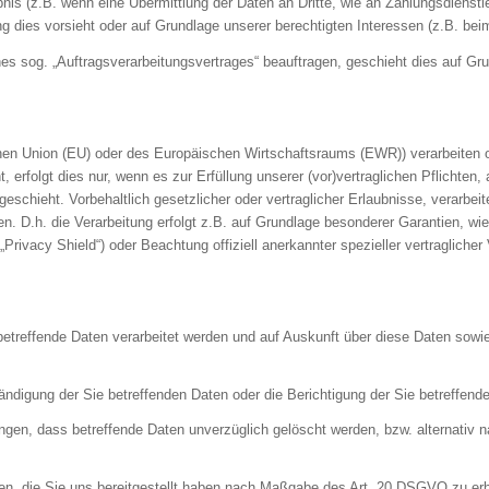
bnis (z.B. wenn eine Übermittlung der Daten an Dritte, wie an Zahlungsdienstle
chtung dies vorsieht oder auf Grundlage unserer berechtigten Interessen (z.B. b
ines sog. „Auftragsverarbeitungsvertrages“ beauftragen, geschieht dies auf 
schen Union (EU) oder des Europäischen Wirtschaftsraums (EWR)) verarbeiten
 erfolgt dies nur, wenn es zur Erfüllung unserer (vor)vertraglichen Pflichten, 
eschieht. Vorbehaltlich gesetzlicher oder vertraglicher Erlaubnisse, verarbeit
 D.h. die Verarbeitung erfolgt z.B. auf Grundlage besonderer Garantien, wie 
ivacy Shield“) oder Beachtung offiziell anerkannter spezieller vertraglicher
betreffende Daten verarbeitet werden und auf Auskunft über diese Daten sowie
ndigung der Sie betreffenden Daten oder die Berichtigung der Sie betreffende
en, dass betreffende Daten unverzüglich gelöscht werden, bzw. alternativ
en, die Sie uns bereitgestellt haben nach Maßgabe des Art. 20 DSGVO zu erh