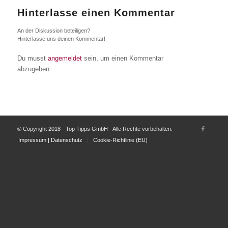
Hinterlasse einen Kommentar
An der Diskussion beteiligen?
Hinterlasse uns deinen Kommentar!
Du musst
angemeldet
sein, um einen Kommentar
abzugeben.
© Copyright 2018 - Top Tipps GmbH - Alle Rechte vorbehalten.
Impressum | Datenschutz
Cookie-Richtlinie (EU)